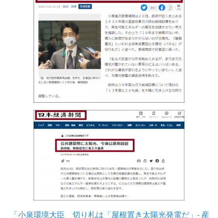
「小泉環境大臣 切り札は「屋根置き太陽光発電だ」- 産